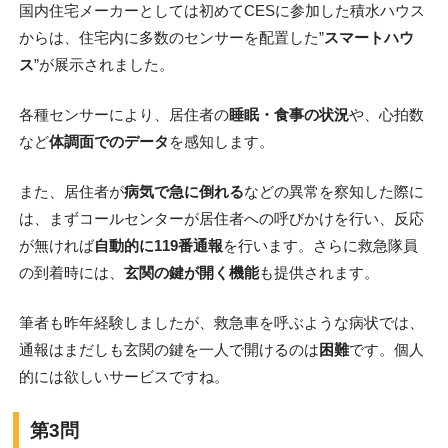
国内住宅メーカーとしては初めてCESに参加した積水ハウス
からは、住宅内に多数のセンサーを配置した”
スマートハウ
ス
”が展示されました。
各種センサーにより、居住者の
睡眠・食事の状況
や、心拍数
など
体調面でのデータ
を感知します。
また、居住者が
病気で急に倒れる
などの異常を察知した際に
は、まずコールセンターが居住者への呼びかけを行い、反応
が無ければ
自動的に119番通報
を行います。さらに救急隊員
の到着時には、
玄関の鍵が開く機能
も提供されます。
筆者も昨年経験しましたが、救急車を呼ぶような病状では、
通報はまだしも玄関の鍵を一人で開けるのは
困難
です。個人
的には欲しいサービスですね。
第3問