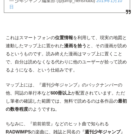
— 少年ジャンプ編集部 (@jump_henshubu)
2019年1月10
日
これはスマートフォンの
位置情報
を利用して、現実の地図と
連動したマップ上に置かれた
漫画を拾う
と、その漫画が読め
るというものです。読み終えた漫画はマップ上に置くこと
で、自分は読めなくなる代わりに他のユーザーが拾って読め
るようになる、という仕組みです。
マップ上には、『週刊少年ジャンプ』のバックナンバーの
他、同誌の単行本など
600冊以上
が配置されています。ただ
し筆者の確認した範囲では、無料で読めるのは各作品の
最初
の数巻程度
のようですね。
ちなみに、『前前前世』などのヒット曲で知られる
RADWIMPS
の楽曲に、雑誌と同名の『
週刊少年ジャンプ
』