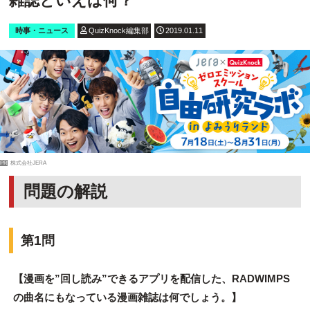
雑誌といえば何？
時事・ニュース
QuizKnock編集部
2019.01.11
PR
株式会社JERA
問題の解説
第1問
【漫画を”回し読み”できるアプリを配信した、RADWIMPS
の曲名にもなっている漫画雑誌は何でしょう。】