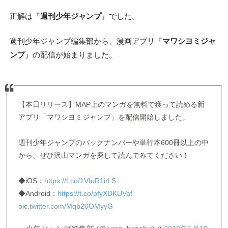
正解は『
週刊少年ジャンプ
』でした。
週刊少年ジャンプ編集部から、漫画アプリ『
マワシヨミジャ
ンプ
』の配信が始まりました。
【本日リリース】MAP上のマンガを無料で獲って読める新
アプリ「マワシヨミジャンプ」を配信開始しました。
週刊少年ジャンプのバックナンバーや単行本600冊以上の中
から、ぜひ沢山マンガを探して読んでみてください！
◆iOS：
https://t.co/1VIuR1irL5
◆Android：
https://t.co/pfyXDKUVaf
pic.twitter.com/Mqb20OMyyG