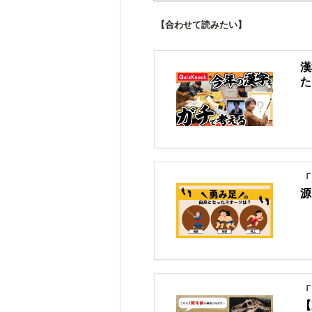
【合わせて読みたい】
漢
た
「
源
「
【