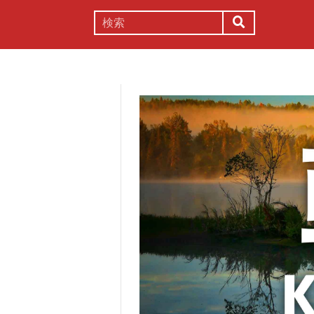
謎解き
コラム
常識
理系