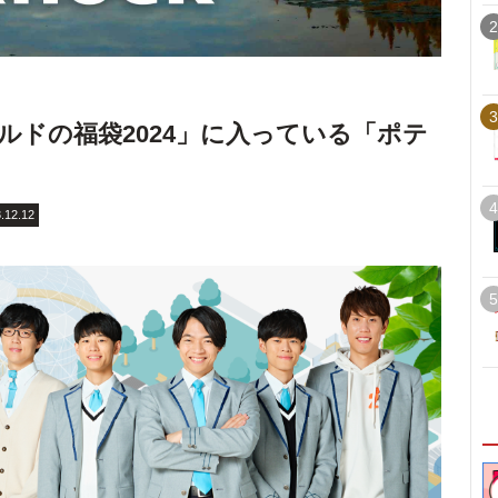
2
3
ナルドの福袋2024」に入っている「ポテ
？
4
.12.12
5