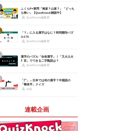
ふくらP×東問「海派？山派？」「どっち
も怖い」【QuizKnock雑談中】
QuizKnock編集部
「？」に入る漢字はなに？和同開珎パズ
ル176
QuizKnock編集部
漢字のパズル「合体漢字」！「又火土火
忄言」でできる二字熟語は？
QuizKnock編集部
「广」←日本では何の漢字？中国語の
「簡体字」クイズ
刈谷
連載企画