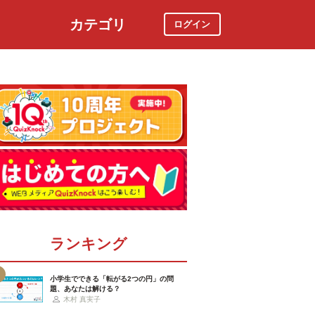
カテゴリ
ログイン
社会
スポーツ
時事ニュース
特集
ランキング
小学生でできる「転がる2つの円」の問
題、あなたは解ける？
木村 真実子