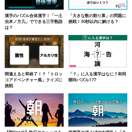
漢字のパズル合体漢字！「一土
「大きな数の割り算」の問題に
虫米ノ方几」でできる三字熟語
挑戦！30秒以内に解ける？
は？
間違えると即終了！？「トロッ
「？」に入る漢字はなに？和同
コアドベンチャー風」クイズに
開珎パズル177
挑戦