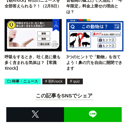
【朝Knock】昨日のニュースを
首都高の値上げで大混乱！「今
全部答えられる？！（2月8日）
年限定」料金上乗せの理由と
は？
呼吸をするとき、吐く息に最も
3つのヒントで「動物」を当て
多く含まれる気体は？【常識
よう！鼻の穴を自由に開閉でき
Knock】
ます
時事・ニュース
#
朝Knock
#
quiz
この記事をSNSでシェア