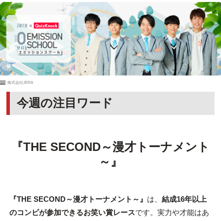
PR
株式会社JERA
今週の注目ワード
『THE SECOND～漫才トーナメント
～』
『THE SECOND～漫才トーナメント～』
は、
結成16年以上
のコンビが参加できるお笑い賞レース
です。実力や才能はあ