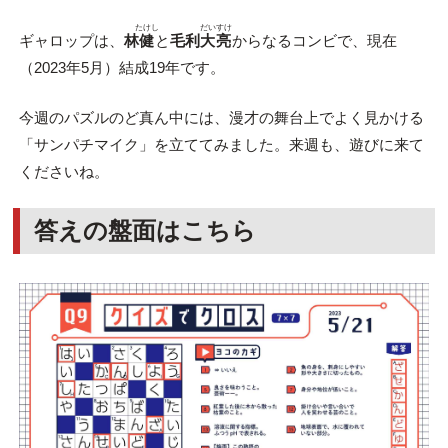
たけし
だいすけ
ギャロップは、
林
健
と
毛利
大亮
からなるコンビで、現在
（2023年5月）結成19年です。
今週のパズルのど真ん中には、漫才の舞台上でよく見かける
「サンパチマイク」を立ててみました。来週も、遊びに来て
くださいね。
答えの盤面はこちら