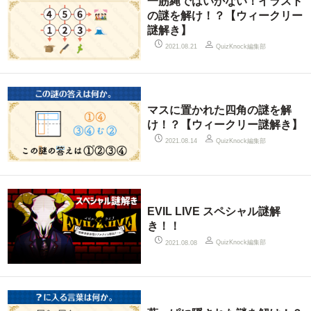
一筋縄ではいかない！イラスト
の謎を解け！？【ウィークリー
謎解き】
QuizKnock編集部
2021.08.21
マスに置かれた四角の謎を解
け！？【ウィークリー謎解き】
QuizKnock編集部
2021.08.14
EVIL LIVE スペシャル謎解
き！！
QuizKnock編集部
2021.08.08