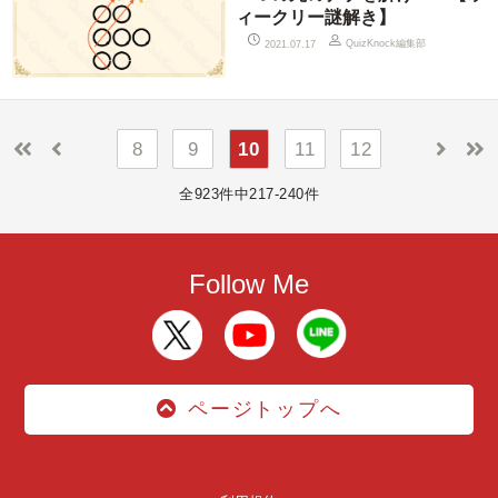
ィークリー謎解き】
QuizKnock編集部
2021.07.17
8
9
10
11
12
全923件中217-240件
Follow Me
ページトップへ