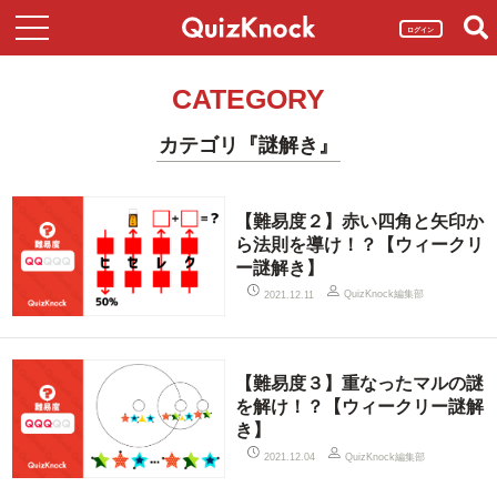
ログイン
CATEGORY
カテゴリ『謎解き』
【難易度２】赤い四角と矢印か
ら法則を導け！？【ウィークリ
ー謎解き】
QuizKnock編集部
2021.12.11
【難易度３】重なったマルの謎
を解け！？【ウィークリー謎解
き】
QuizKnock編集部
2021.12.04