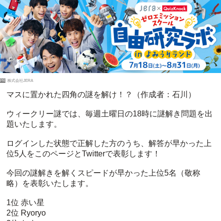
PR
株式会社JERA
マスに置かれた四角の謎を解け！？（作成者：石川）
ウィークリー謎では、毎週土曜日の18時に謎解き問題を出
題いたします。
ログインした状態で正解した方のうち、解答が早かった上
位5人をこのページとTwitterで表彰します！
今回の謎解きを解くスピードが早かった上位5名（敬称
略）を表彰いたします。
1位 赤い星
2位 Ryoryo