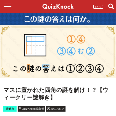
ログイン
マスに置かれた四角の謎を解け！？【ウ
ィークリー謎解き】
謎解き
QuizKnock編集部
2021.08.14