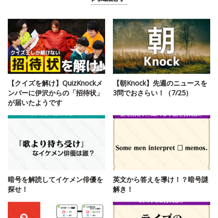
【クイズを解け】QuizKnockメ
【朝Knock】先週のニュースを
ンバーに伊沢からの「招待状」
3問でおさらい！（7/25）
が届いたようです
暗号を解読してイケメン俳優を
英文から答えを導け！？暗号謎
探せ！
解き！