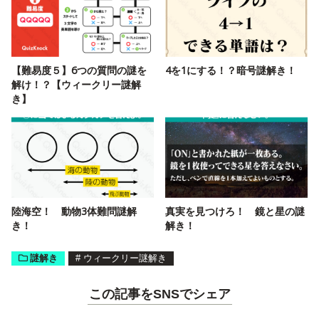
【難易度５】6つの質問の謎を
4を1にする！？暗号謎解き！
解け！？【ウィークリー謎解
き】
陸海空！ 動物3体難問謎解
真実を見つけろ！ 鏡と星の謎
き！
解き！
謎解き
#
ウィークリー謎解き
この記事をSNSでシェア