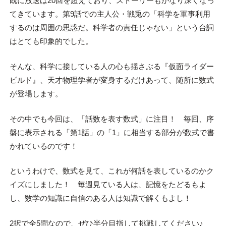
既に放送は20回を超えており、ストーリーもかなり深くなっ
てきています。第9話での主人公・戦兎の「科学を軍事利用
するのは周囲の思惑だ。科学者の責任じゃない」という台詞
はとても印象的でした。
そんな、科学に接している人の心も揺さぶる『仮面ライダー
ビルド』、天才物理学者が変身するだけあって、随所に数式
が登場します。
その中でも今回は、「話数を表す数式」に注目！ 毎回、序
盤に表示される「第1話」の「1」に相当する部分が数式で書
かれているのです！
というわけで、数式を見て、これが何話を表しているのかク
イズにしました！ 毎週見ている人は、記憶をたどるもよ
し、数学の知識に自信のある人は知識で解くもよし！
2択で全5問なので、ぜひ半分目指して挑戦してください♪