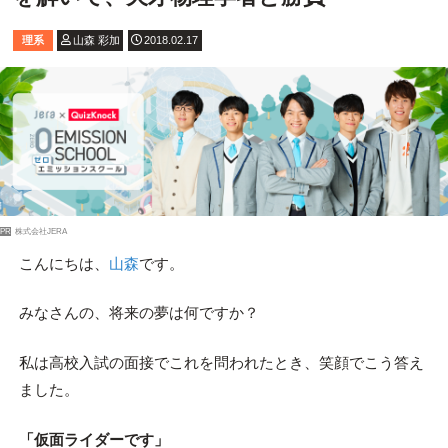
理系
山森 彩加
2018.02.17
PR
株式会社JERA
こんにちは、
山森
です。
みなさんの、将来の夢は何ですか？
私は高校入試の面接でこれを問われたとき、笑顔でこう答え
ました。
「仮面ライダーです」