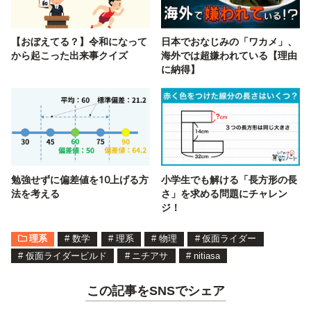
【おぼえてる？】令和になって
日本でおなじみの「ワカメ」、
から起こった出来事クイズ
海外では超嫌われている【理由
に納得】
勉強せずに偏差値を10上げる方
小学生でも解ける「長方形の長
法を考える
さ」を求める問題にチャレン
ジ！
理系
#
数学
#
理系
#
物理
#
仮面ライダー
#
仮面ライダービルド
#
ニチアサ
#
nitiasa
この記事をSNSでシェア