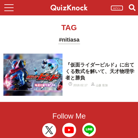
ログイン
TAG
#nitiasa
『仮面ライダービルド』に出て
くる数式を解いて、天才物理学
者と勝負
山森 彩加
2018.02.17
Follow Me