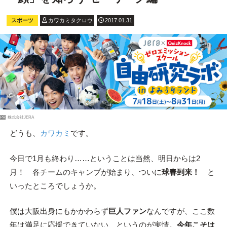
スポーツ
カワカミタクロウ
2017.01.31
PR
株式会社JERA
どうも、
カワカミ
です。
今日で1月も終わり……ということは当然、明日からは2
月！ 各チームのキャンプが始まり、ついに
球春到来！
と
いったところでしょうか。
僕は大阪出身にもかかわらず
巨人ファン
なんですが、ここ数
年は満足に応援できていない、というのが実情。
今年こそは