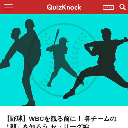
ログイン
【野球】WBCを観る前に！ 各チームの
「顔」を知ろう セ・リーグ編