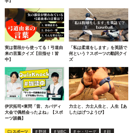
学】
実は普段から使ってる！弓道由
「私は柔道をします」を英語で
来の言葉クイズ【目指せ！皆
何という？スポーツの動詞クイ
中】
ズ
伊沢拓司×東問「昔、カバディ
力士と、力士人生と、人生【あ
大会で偶然会ったよね」【スポ
したはげつようび】
ーツ談義】
スポーツ
#
野球
#
WBC
#
セ・リーグ
#
顔