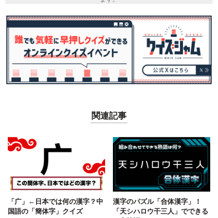
関連記事
「广」←日本では何の漢字？中
漢字のパズル「合体漢字」！
国語の「簡体字」クイズ
「天シハロウ干三人」でできる