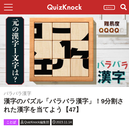
ログイン
バラバラ漢字
漢字のパズル「バラバラ漢字」！9分割さ
れた漢字を当てよう【47】
ことば
QuizKnock編集部
2023.11.14