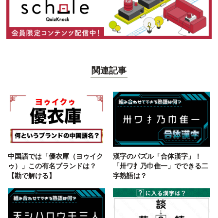
関連記事
中国語では「優衣庫（ヨゥイク
漢字のパズル「合体漢字」！
ゥ）」この有名ブランドは？
「卅ワ扌乃巾隹一」でできる二
【勘で解ける】
字熟語は？