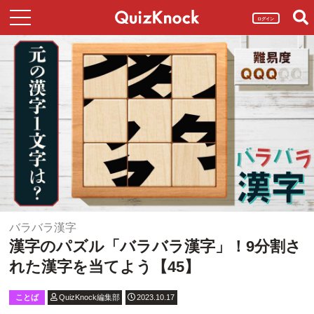
ログイン
バラバラ漢字
漢字のパズル「バラバラ漢字」！9分割さ
れた漢字を当てよう【45】
ことば
QuizKnock編集部
2023.10.17