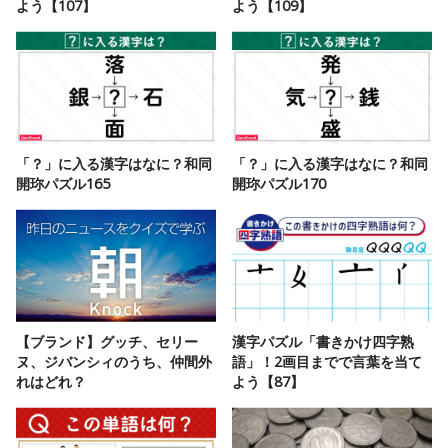
よう【107】
よう【109】
「？」に入る漢字はなに？和同
「？」に入る漢字はなに？和同
開珎パズル165
開珎パズル170
【ブランド】グッチ、セリー
漢字パズル「書きかけ四字熟
ヌ、ジバンシィのうち、仲間外
語」！2画目までで言葉を当て
れはどれ？
よう【87】