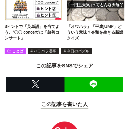
3ヒントで「英単語」を当てよ
「オワハラ」「平成JUMP」ど
う、“〇〇 concert”は「慈善コ
ういう意味？令和を生きる新語
ンサート」
クイズ
ことば
#
バラバラ漢字
#
今日のパズル
この記事をSNSでシェア
この記事を書いた人