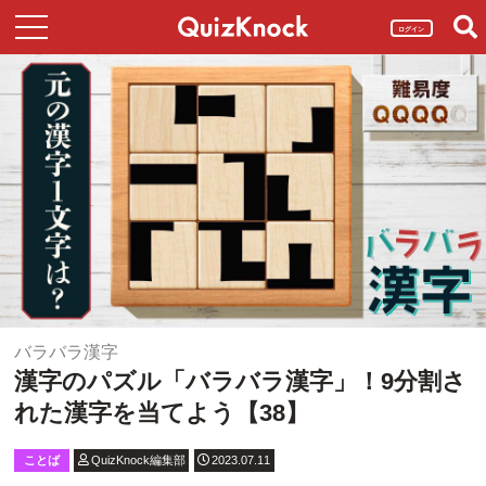
ログイン
バラバラ漢字
漢字のパズル「バラバラ漢字」！9分割さ
れた漢字を当てよう【38】
ことば
QuizKnock編集部
2023.07.11