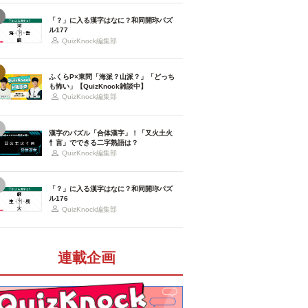
「？」に入る漢字はなに？和同開珎パズ
ル177
QuizKnock編集部
ふくらP×東問「海派？山派？」「どっち
も怖い」【QuizKnock雑談中】
QuizKnock編集部
漢字のパズル「合体漢字」！「又火土火
忄言」でできる二字熟語は？
QuizKnock編集部
「？」に入る漢字はなに？和同開珎パズ
ル176
QuizKnock編集部
連載企画