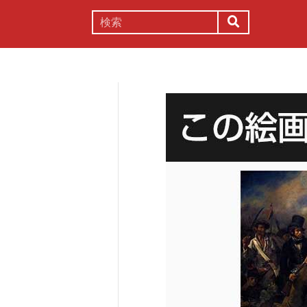
謎解き
コラム
常識
理系