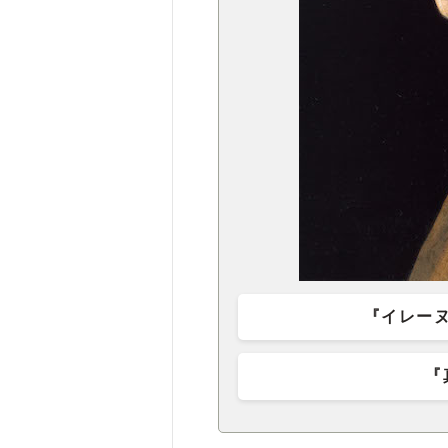
『イレー
『