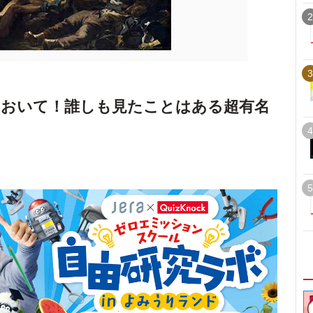
2
3
ておいて！誰しも見たことはある超有名
4
5