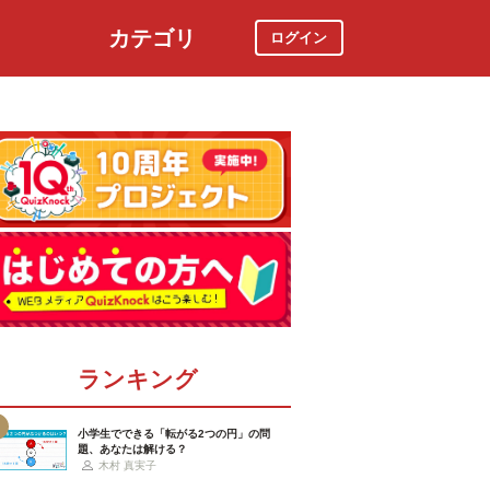
カテゴリ
ログイン
社会
スポーツ
時事ニュース
特集
ランキング
小学生でできる「転がる2つの円」の問
題、あなたは解ける？
木村 真実子