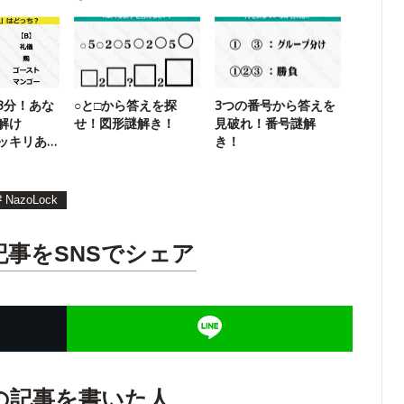
き】
3分！あな
○と□から答えを探
3つの番号から答えを
解け
せ！図形謎解き！
見破れ！番号謎解
ッキリあ
き！
ズ
#
NazoLock
記事をSNSでシェア
の記事を書いた人