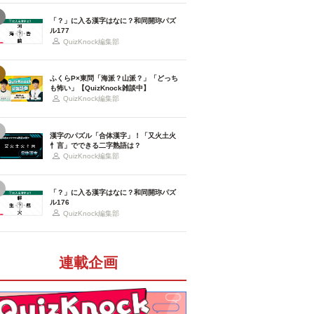
「？」に入る漢字はなに？和同開珎パズ
ル177
QuizKnock編集部
ふくらP×東問「海派？山派？」「どっち
も怖い」【QuizKnock雑談中】
QuizKnock編集部
漢字のパズル「合体漢字」！「又火土火
忄言」でできる二字熟語は？
QuizKnock編集部
「？」に入る漢字はなに？和同開珎パズ
ル176
QuizKnock編集部
連載企画