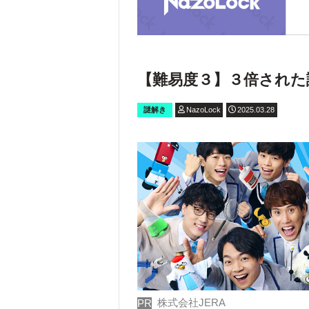
【難易度３】３倍された
謎解き
NazoLock
2025.03.28
株式会社JERA
PR