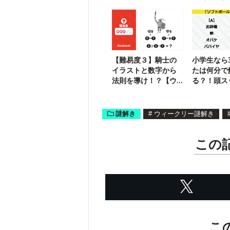
状」が届いたようで
す
【難易度３】騎士の
小学生なら
イラストと数字から
たは何分で
法則を導け！？【ウ
る？！頭ス
ィークリー謎解き】
るなしクイ
謎解き
#
ウィークリー謎解き
この
こ