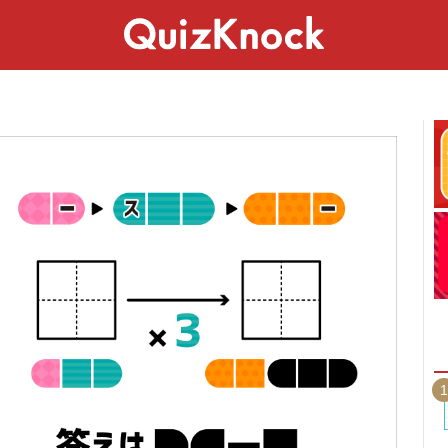
スペシャル
ライフ
ことば
カルチャー
1