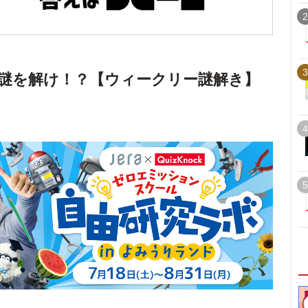
2
3
謎を解け！？【ウィークリー謎解き】
4
5