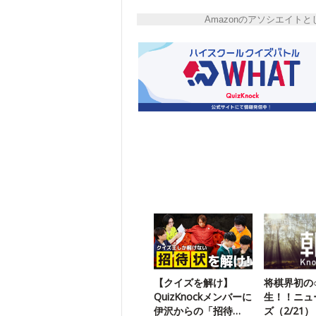
Amazonのアソシエイ
【クイズを解け】
将棋界初の○
QuizKnockメンバーに
生！！ニュ
伊沢からの「招待
ズ（2/21）