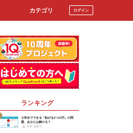
カテゴリ
ログイン
社会
スポーツ
時事ニュース
特集
ランキング
小学生でできる「転がる2つの円」の問
題、あなたは解ける？
木村 真実子