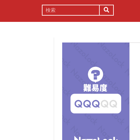
謎解き
コラム
常識
理系