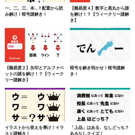
一、二、三、本…？配置から読
【難易度４】数字と黒丸から謎
み解け！暗号謎解き！
を解け！？【ウィークリー謎解
き】
【難易度２】矢印とアルファベ
暗号を解き明かせ！暗号謎解
ットの謎を解け！？【ウィーク
き！
リー謎解き】
イラストから答えを導け！イラ
「上品」はある、なしどっち？
スト謎解き！
あるなしクイズ！