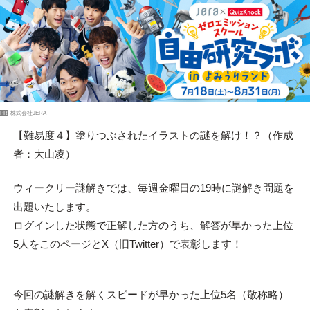
PR
株式会社JERA
【難易度４】塗りつぶされたイラストの謎を解け！？（作成
者：大山凌）
ウィークリー謎解きでは、毎週金曜日の19時に謎解き問題を
出題いたします。
ログインした状態で正解した方のうち、解答が早かった上位
5人をこのページとX（旧Twitter）で表彰します！
今回の謎解きを解くスピードが早かった上位5名（敬称略）