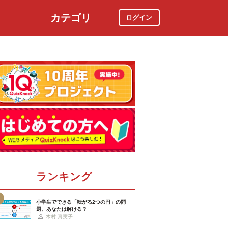
カテゴリ
ログイン
社会
スポーツ
時事ニュース
特集
ランキング
小学生でできる「転がる2つの円」の問
題、あなたは解ける？
木村 真実子