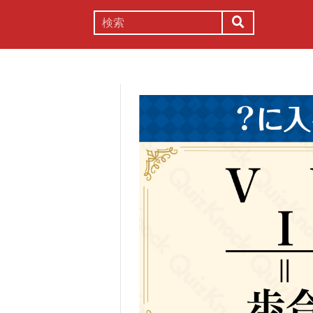
謎解き
コラム
常識
理系