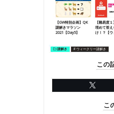
す
【GW特別企画】QK
【難易度１
謎解きマラソン
埋めて答え
2021【Day5】
け！？【ウ
ー謎解き】
謎解き
#
ウィークリー謎解き
この
こ