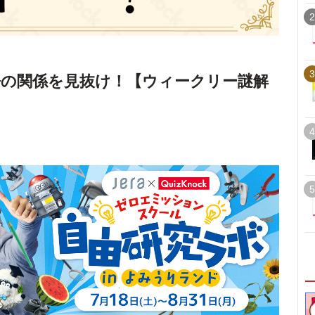
2
3
の関係を見抜け！【ウィークリー謎解
4
5