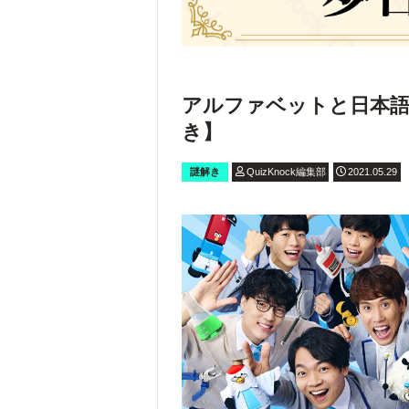
アルファベットと日本語
き】
謎解き
QuizKnock編集部
2021.05.29