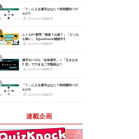
「？」に入る漢字はなに？和同開珎パズ
ル177
QuizKnock編集部
ふくらP×東問「海派？山派？」「どっち
も怖い」【QuizKnock雑談中】
QuizKnock編集部
漢字のパズル「合体漢字」！「又火土火
忄言」でできる二字熟語は？
QuizKnock編集部
「？」に入る漢字はなに？和同開珎パズ
ル176
QuizKnock編集部
連載企画