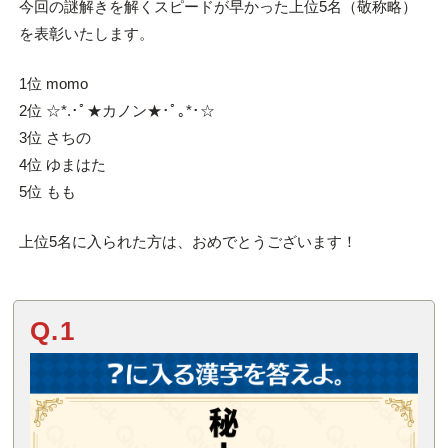
今回の謎解きを解くスピードが早かった上位5名（敬称略）
を表彰いたします。
1位 momo
2位 ☆*.･ﾟ★カノン★･ﾟ｡*･☆
3位 さちの
4位 ゆまはた
5位 もも
上位5名に入られた方は、おめでとうございます！
Q.1