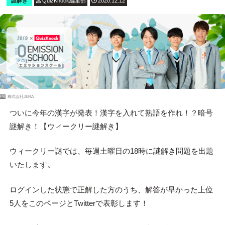
謎解き
QuizKnock編集部
2020.12.12
PR
株式会社JERA
ついに今年の漢字が発表！漢字を入れて熟語を作れ！？暗号
謎解き！【ウィークリー謎解き】
ウィークリー謎では、毎週土曜日の18時に謎解き問題を出題
いたします。
ログインした状態で正解した方のうち、解答が早かった上位
5人をこのページとTwitterで表彰します！