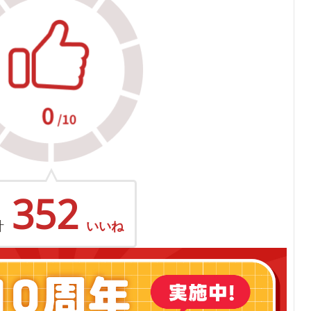
352
計
いいね