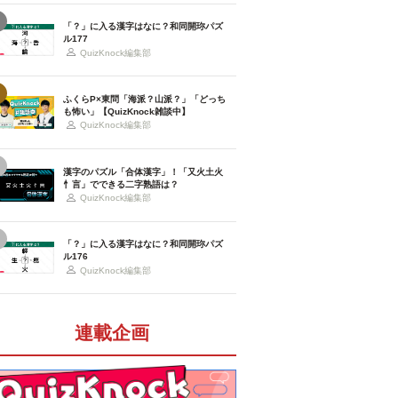
「？」に入る漢字はなに？和同開珎パズ
ル177
QuizKnock編集部
ふくらP×東問「海派？山派？」「どっち
も怖い」【QuizKnock雑談中】
QuizKnock編集部
漢字のパズル「合体漢字」！「又火土火
忄言」でできる二字熟語は？
QuizKnock編集部
「？」に入る漢字はなに？和同開珎パズ
ル176
QuizKnock編集部
連載企画