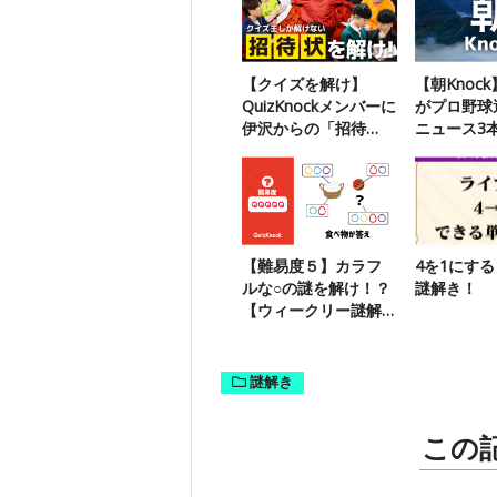
【クイズを解け】
【朝Knoc
QuizKnockメンバーに
がプロ野球
伊沢からの「招待
ニュース3
状」が届いたようで
（8/16）
す
【難易度５】カラフ
4を1にす
ルな○の謎を解け！？
謎解き！
【ウィークリー謎解
き】
謎解き
この