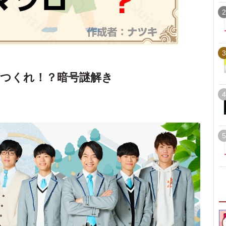
2
3
つくれ！？暗号謎解き
4
5