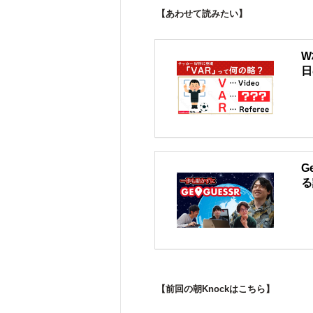
【あわせて読みたい】
W
日
G
る
【前回の朝Knockはこちら】