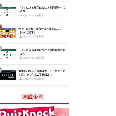
「？」に入る漢字はなに？和同開珎パズ
ル178
QuizKnock編集部
WHAT大会長・東言だけど質問ある？
【100の質問】
QuizKnock編集部
「？」に入る漢字はなに？和同開珎パズ
ル177
QuizKnock編集部
漢字のパズル「合体漢字」！「又火土火
忄言」でできる二字熟語は？
QuizKnock編集部
連載企画