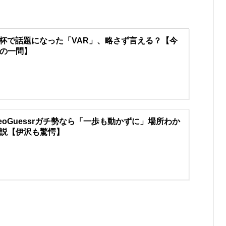
杯で話題になった「VAR」、略さず言える？【今
の一問】
eoGuessrガチ勢なら「一歩も動かずに」場所わか
説【伊沢も驚愕】