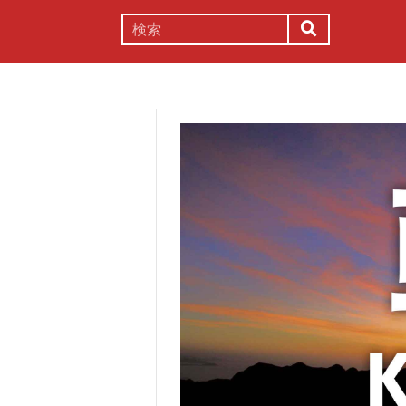
謎解き
コラム
常識
理系