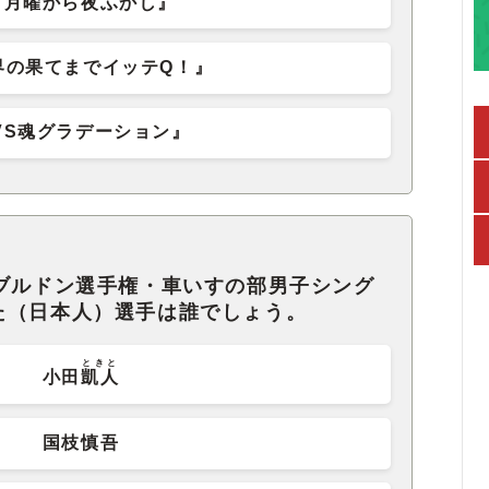
『月曜から夜ふかし』
界の果てまでイッテQ！』
VS魂グラデーション』
ンブルドン選手権・車いすの部男子シング
た（日本人）選手は誰でしょう。
ときと
小田
凱人
国枝慎吾