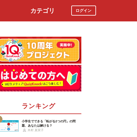
カテゴリ
ログイン
社会
スポーツ
時事ニュース
特集
ランキング
小学生でできる「転がる2つの円」の問
題、あなたは解ける？
木村 真実子