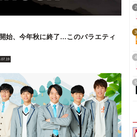
2
3
年放送開始、今年秋に終了…このバラエティ
4
.07.19
5