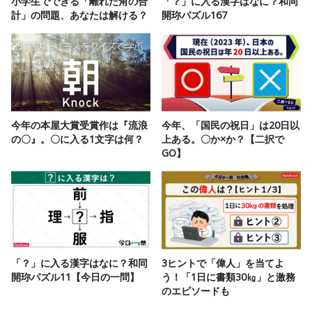
小学生でできる「離れた角の合
「？」に入る漢字はなに？和同
計」の問題、あなたは解ける？
開珎パズル167
今年の本屋大賞受賞作は『流浪
今年、「国民の祝日」は20日以
の〇』。〇に入る1文字は何？
上ある。〇か×か？【二択で
GO】
「？」に入る漢字はなに？和同
3ヒントで「偉人」を当てよ
開珎パズル11【今日の一問】
う！「1日に書類30㎏」と激務
のエピソードも