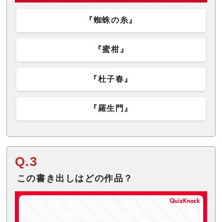
『蜘蛛の糸』
『蜜柑』
『杜子春』
『羅生門』
Q.3
この書き出しはどの作品？