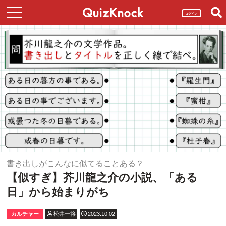
ログイン
書き出しがこんなに似てることある？
【似すぎ】芥川龍之介の小説、「ある
日」から始まりがち
カルチャー
松井一将
2023.10.02