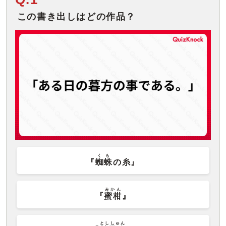
この書き出しはどの作品？
くも
『
蜘蛛
の糸』
みかん
『
蜜柑
』
とししゅん