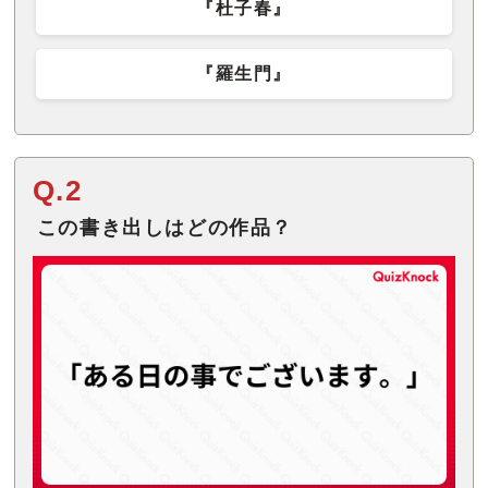
『
杜子春
』
『羅生門』
Q.2
この書き出しはどの作品？