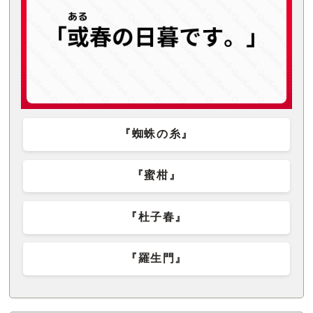
『蜘蛛の糸』
『蜜柑』
『杜子春』
『羅生門』