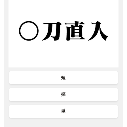
短
探
単