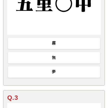
霧
無
夢
Q.3