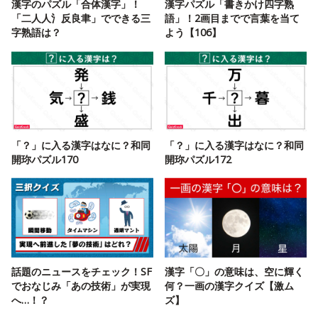
漢字のパズル「合体漢字」！
漢字パズル「書きかけ四字熟
「二人人氵反良聿」でできる三
語」！2画目までで言葉を当て
字熟語は？
よう【106】
「？」に入る漢字はなに？和同
「？」に入る漢字はなに？和同
開珎パズル170
開珎パズル172
話題のニュースをチェック！SF
漢字「〇」の意味は、空に輝く
でおなじみ「あの技術」が実現
何？一画の漢字クイズ【激ム
へ…！？
ズ】