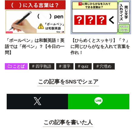
「ボールペン」は和製英語！英
【ひらめくとスッキリ】「？」
語では「何ペン」？【今日の一
に同じひらがなを入れて言葉を
問】
作れ！
ことば
#
四字熟語
#
漢字
#
quiz
#
穴埋め
この記事をSNSでシェア
この記事を書いた人