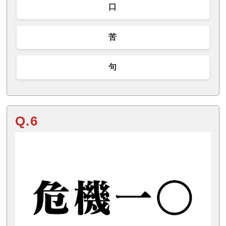
口
苦
句
Q.6