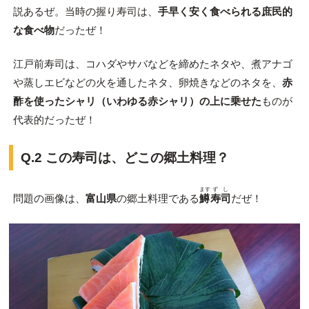
説あるぜ。当時の握り寿司は、
手早く安く食べられる庶民的
な食べ物
だったぜ！
江戸前寿司は、コハダやサバなどを締めたネタや、煮アナゴ
や蒸しエビなどの火を通したネタ、卵焼きなどのネタを、
赤
酢を使ったシャリ（いわゆる赤シャリ）の上に乗せた
ものが
代表的だったぜ！
Q.2 この寿司は、どこの郷土料理？
ます
ずし
問題の画像は、
富山県
の郷土料理である
鱒
寿司
だぜ！