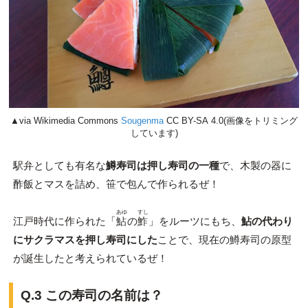
▲via Wikimedia Commons
Sougenma
CC BY-SA 4.0(画像をトリミング
しています)
駅弁としても有名な
鱒寿司は押し寿司の一種
で、木製の器に
酢飯とマスを詰め、笹で包んで作られるぜ！
あゆ
すし
江戸時代に作られた「
鮎
の
鮓
」をルーツにもち、
鮎の代わり
にサクラマスを押し寿司にした
ことで、現在の鱒寿司の原型
が誕生したと考えられているぜ！
Q.3 この寿司の名前は？