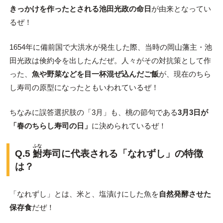
きっかけを作ったとされる池田光政の命日
が由来となってい
るぜ！
1654年に備前国で大洪水が発生した際、当時の岡山藩主・池
田光政は倹約令を出したんだぜ。人々がその対抗策として作
った、
魚や野菜などを目一杯混ぜ込んだご飯
が、現在のちら
し寿司の原型になったともいわれているぜ！
ちなみに誤答選択肢の「3月」も、桃の節句である
3月3日が
「春のちらし寿司の日」
に決められているぜ！
ふな
Q.5
鮒
寿司に代表される「なれずし」の特徴
は？
「なれずし」とは、米と、塩漬けにした魚を
自然発酵させた
保存食
だぜ！