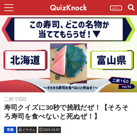
ログイン
二択でGO
寿司クイズに30秒で挑戦だぜ！【そろそ
ろ寿司を食べないと死ぬぜ！】
常識
どやさん
2024.10.07