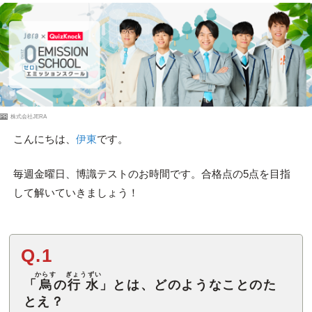
PR
株式会社JERA
こんにちは、
伊東
です。
毎週金曜日、博識テストのお時間です。合格点の5点を目指
して解いていきましょう！
Q.1
からす
ぎょうずい
「
烏
の
行水
」とは、どのようなことのた
とえ？