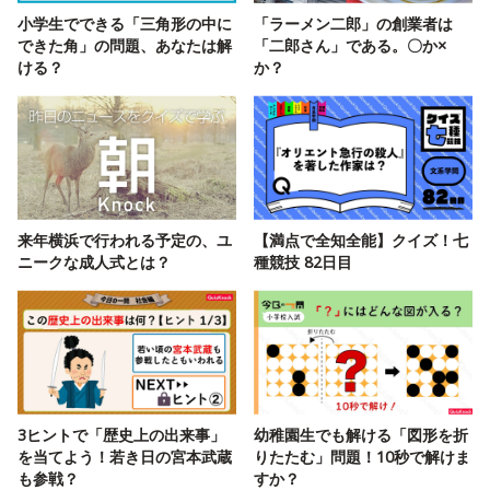
小学生でできる「三角形の中に
「ラーメン二郎」の創業者は
できた角」の問題、あなたは解
「二郎さん」である。〇か×
ける？
か？
来年横浜で行われる予定の、ユ
【満点で全知全能】クイズ！七
ニークな成人式とは？
種競技 82日目
3ヒントで「歴史上の出来事」
幼稚園生でも解ける「図形を折
を当てよう！若き日の宮本武蔵
りたたむ」問題！10秒で解けま
も参戦？
すか？