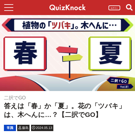
ログイン
二択でGO
答えは「春」か「夏」。花の「ツバキ」
は、木へんに…？【二択でGO】
常識
藤島
2024.05.13