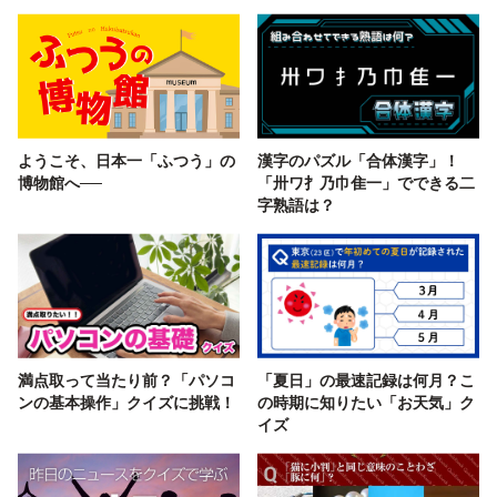
ようこそ、日本一「ふつう」の
漢字のパズル「合体漢字」！
博物館へ──
「卅ワ扌乃巾隹一」でできる二
字熟語は？
満点取って当たり前？「パソコ
「夏日」の最速記録は何月？こ
ンの基本操作」クイズに挑戦！
の時期に知りたい「お天気」ク
イズ