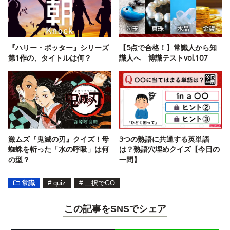
『ハリー・ポッター』シリーズ
【5点で合格！】常識人から知
第1作の、タイトルは何？
識人へ 博識テストvol.107
激ムズ『鬼滅の刃』クイズ！母
3つの熟語に共通する英単語
蜘蛛を斬った「水の呼吸」は何
は？熟語穴埋めクイズ【今日の
の型？
一問】
常識
#
quiz
#
二択でGO
この記事をSNSでシェア