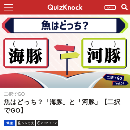
ログイン
二択でGO
魚はどっち？「海豚」と「河豚」【二択
でGO】
常識
シャカ夫
2022.09.12