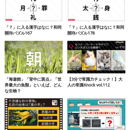
「？」に入る漢字はなに？和同
「？」に入る漢字はなに？和同
開珎パズル167
開珎パズル178
「海遊館」「背中に斑点」「世
【3分で常識力チェック！】大
界最大の魚類」といえば、どん
人の常識Knock vol.112
な生物？