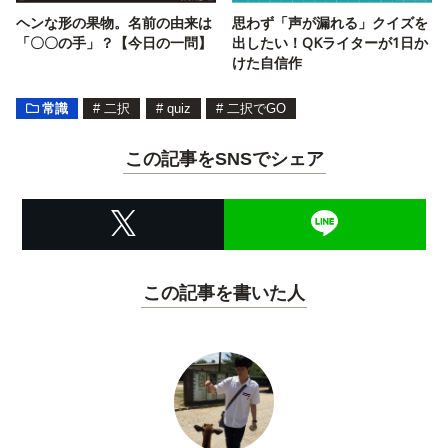
ヘンな形の果物。名前の由来は
思わず「声が漏れる」クイズを
「〇〇の手」？【今日の一問】
出したい！QKライターが1日か
けた自信作
常識
#
二択
#
quiz
#
二択でGO
この記事をSNSでシェア
この記事を書いた人