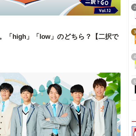
2
3
「high」「low」のどちら？【二択で
4
5