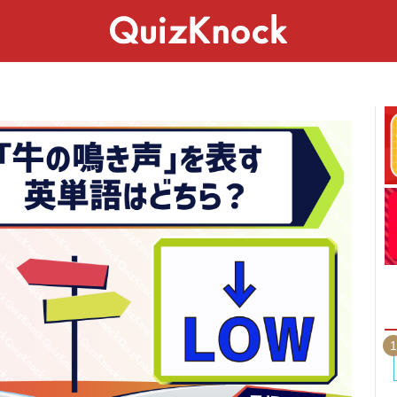
スペシャル
ライフ
ことば
カルチャー
1