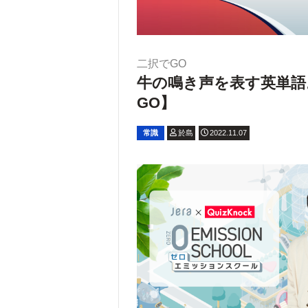
二択でGO
牛の鳴き声を表す英単語。
GO】
常識
於島
2022.11.07