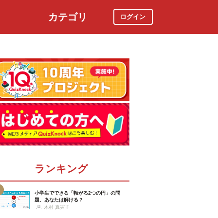
カテゴリ
ログイン
社会
スポーツ
時事ニュース
特集
ランキング
小学生でできる「転がる2つの円」の問
題、あなたは解ける？
木村 真実子