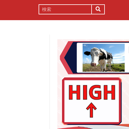
謎解き
コラム
常識
理系