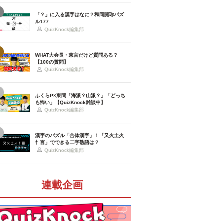
「？」に入る漢字はなに？和同開珎パズ
ル177
QuizKnock編集部
WHAT大会長・東言だけど質問ある？
【100の質問】
QuizKnock編集部
ふくらP×東問「海派？山派？」「どっち
も怖い」【QuizKnock雑談中】
QuizKnock編集部
漢字のパズル「合体漢字」！「又火土火
忄言」でできる二字熟語は？
QuizKnock編集部
連載企画