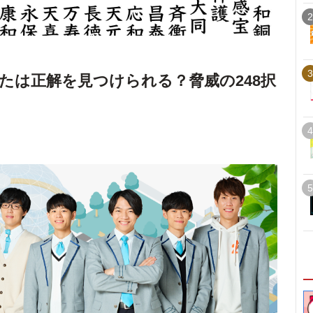
2
3
たは正解を見つけられる？脅威の248択
4
5