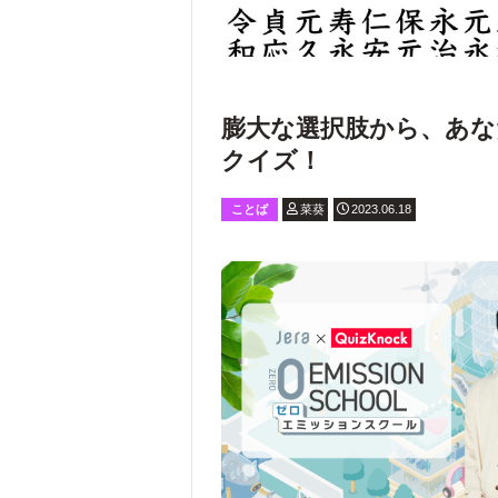
膨大な選択肢から、あな
クイズ！
ことば
菜葵
2023.06.18