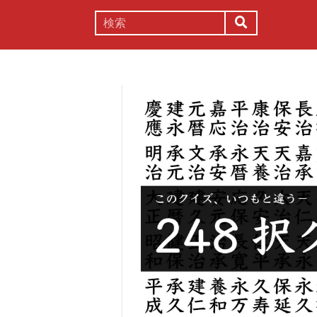
謎解き
コラム
常識
理系