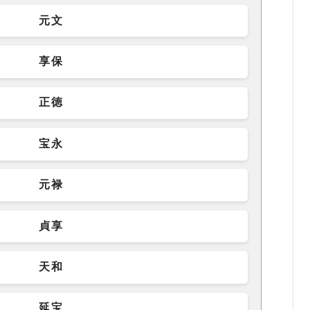
元文
享保
正徳
宝永
元禄
貞享
天和
延宝