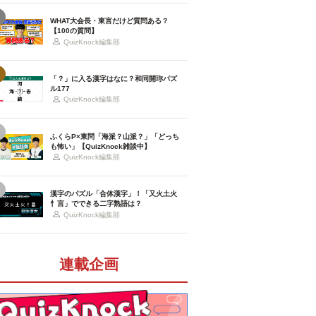
WHAT大会長・東言だけど質問ある？
【100の質問】
QuizKnock編集部
「？」に入る漢字はなに？和同開珎パズ
ル177
QuizKnock編集部
ふくらP×東問「海派？山派？」「どっち
も怖い」【QuizKnock雑談中】
QuizKnock編集部
漢字のパズル「合体漢字」！「又火土火
忄言」でできる二字熟語は？
QuizKnock編集部
連載企画