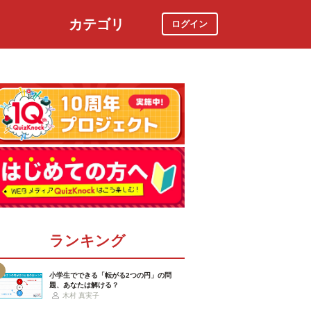
カテゴリ
ログイン
社会
スポーツ
時事ニュース
特集
ランキング
小学生でできる「転がる2つの円」の問
題、あなたは解ける？
木村 真実子