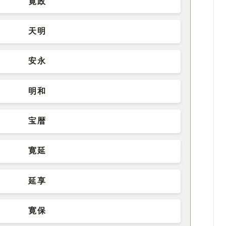
寛政
天明
安永
明和
宝暦
寛延
延享
寛保