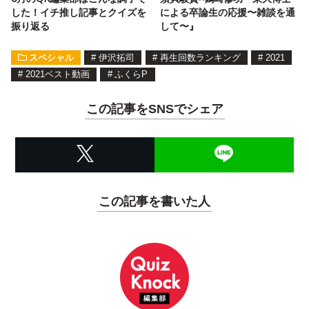
した！イチ推し記事とクイズを
による卒論生の応援〜雑談を通
振り返る
して〜』
スペシャル
#
伊沢拓司
#
再生回数ランキング
#
2021
#
2021ベスト動画
#
ふくらP
この記事をSNSでシェア
この記事を書いた人