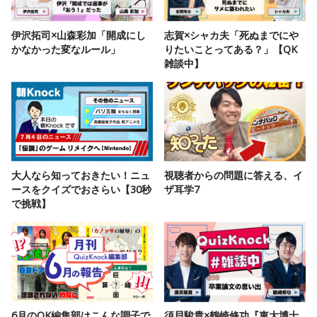
伊沢拓司×山森彩加「開成にし
志賀×シャカ夫「死ぬまでにや
かなかった変なルール」
りたいことってある？」【QK
雑談中】
大人なら知っておきたい！ニュ
視聴者からの問題に答える、イ
ースをクイズでおさらい【30秒
ザ耳学7
で挑戦】
6月のQK編集部はこんな調子で
須貝駿貴×鶴崎修功『東大博士