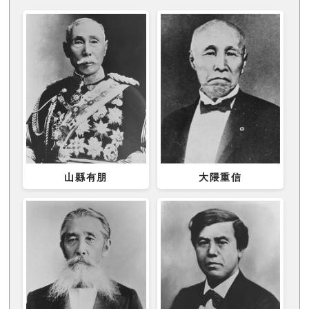
山縣有朋
大隈重信