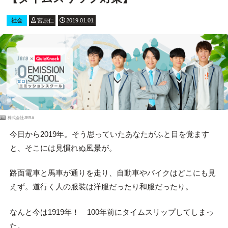
社会
宮原仁
2019.01.01
PR
株式会社JERA
今日から2019年。そう思っていたあなたがふと目を覚ます
と、そこには見慣れぬ風景が。
路面電車と馬車が通りを走り、自動車やバイクはどこにも見
えず。道行く人の服装は洋服だったり和服だったり。
なんと今は1919年！ 100年前にタイムスリップしてしまっ
た。