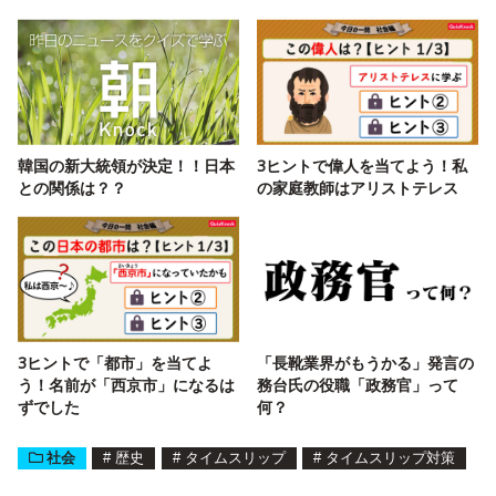
韓国の新大統領が決定！！日本
3ヒントで偉人を当てよう！私
との関係は？？
の家庭教師はアリストテレス
3ヒントで「都市」を当てよ
「長靴業界がもうかる」発言の
う！名前が「西京市」になるは
務台氏の役職「政務官」って
ずでした
何？
社会
#
歴史
#
タイムスリップ
#
タイムスリップ対策