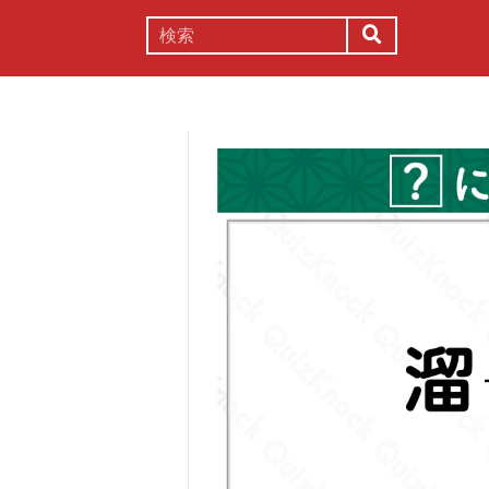
謎解き
コラム
常識
理系