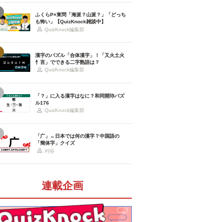
ふくらP×東問「海派？山派？」「どっち
も怖い」【QuizKnock雑談中】
QuizKnock編集部
漢字のパズル「合体漢字」！「又火土火
忄言」でできる二字熟語は？
QuizKnock編集部
「？」に入る漢字はなに？和同開珎パズ
ル176
QuizKnock編集部
「广」←日本では何の漢字？中国語の
「簡体字」クイズ
刈谷
連載企画