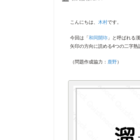
こんにちは、
木村
です。
今回は「
和同開珎
」と呼ばれる漢
矢印の方向に読める4つの二字熟
（問題作成協力：
鹿野
）