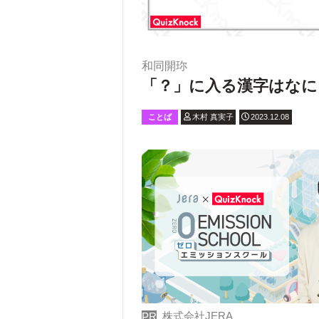
和同開珎
「？」に入る漢字はなに
ことば
木村 真実子
2023.12.08
株式会社JERA
PR