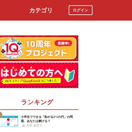
カテゴリ
ログイン
社会
スポーツ
時事ニュース
特集
ランキング
小学生でできる「転がる2つの円」の問
題、あなたは解ける？
木村 真実子