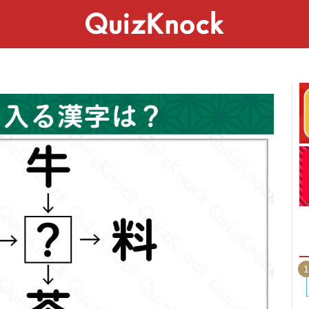
スペシャル
ライフ
ことば
カルチャー
1