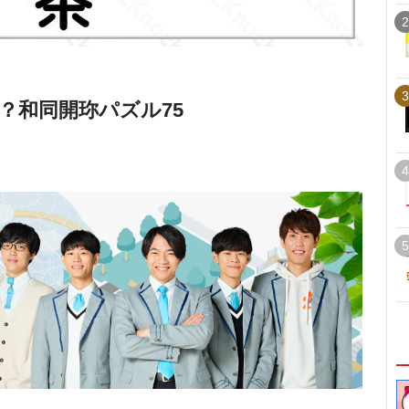
2
3
？和同開珎パズル75
4
5