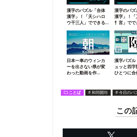
漢字のパズル「合体
漢字のパズ
漢字」！「天シハロ
漢字」！「
ウ干三人」でできる
忄言」でで
二字熟語は？
熟語は？
日本一車のウィンカ
漢字パズル
ーを出さない県が変
ュッと四字
わった動画を作
ひとつに合
成！？
葉は？【35
ことば
#
和同開珎
#
今日のパ
この