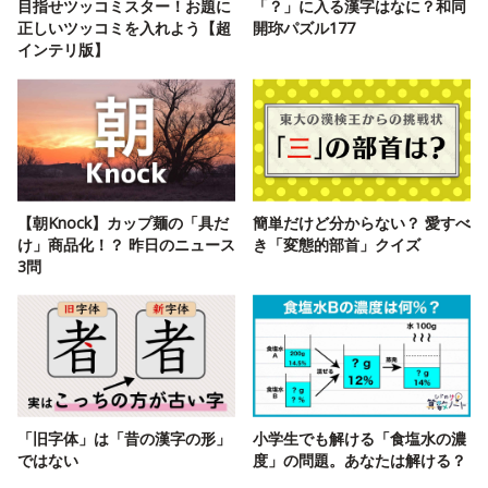
目指せツッコミスター！お題に
「？」に入る漢字はなに？和同
正しいツッコミを入れよう【超
開珎パズル177
インテリ版】
【朝Knock】カップ麺の「具だ
簡単だけど分からない？ 愛すべ
け」商品化！？ 昨日のニュース
き「変態的部首」クイズ
3問
「旧字体」は「昔の漢字の形」
小学生でも解ける「食塩水の濃
ではない
度」の問題。あなたは解ける？