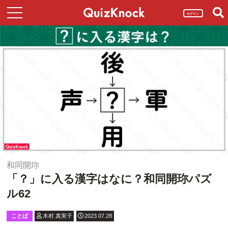
ログイン
和同開珎
「？」に入る漢字はなに？和同開珎パズ
ル62
ことば
木村 真実子
2023.07.28