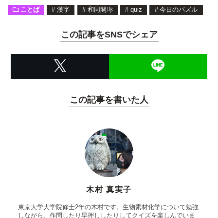
ことば
#
漢字
#
和同開珎
#
quiz
#
今日のパズル
この記事をSNSでシェア
この記事を書いた人
木村 真実子
東京大学大学院修士2年の木村です。生物素材化学について勉強
しながら、作問したり早押ししたりしてクイズを楽しんでいま