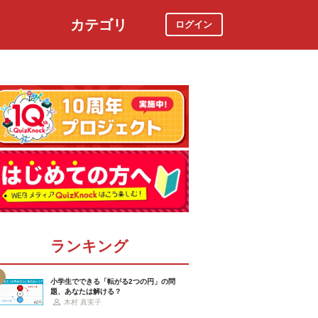
カテゴリ
ログイン
社会
スポーツ
時事ニュース
特集
ランキング
小学生でできる「転がる2つの円」の問
題、あなたは解ける？
木村 真実子