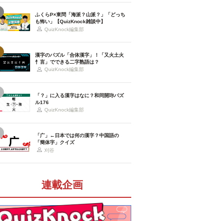
ふくらP×東問「海派？山派？」「どっち
も怖い」【QuizKnock雑談中】
QuizKnock編集部
漢字のパズル「合体漢字」！「又火土火
忄言」でできる二字熟語は？
QuizKnock編集部
「？」に入る漢字はなに？和同開珎パズ
ル176
QuizKnock編集部
「广」←日本では何の漢字？中国語の
「簡体字」クイズ
刈谷
連載企画