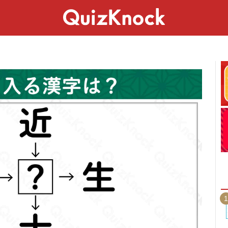
スペシャル
ライフ
ことば
カルチャー
1