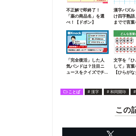
不正解で即終了！
漢字パズル
「薬の商品名」を選
け四字熟語
べ！【ドボン】
までで言葉
う【106】
「完全復活」した人
文字を「ひ
気バンドは？注目ニ
して」言葉
ュースをクイズでチ
【ひらがな
ェック！
ル】
ことば
#
漢字
#
和同開珎
#
この