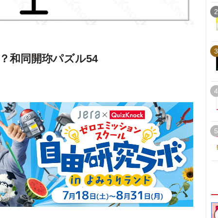
2
3
？和同開珎パズル54
4
5