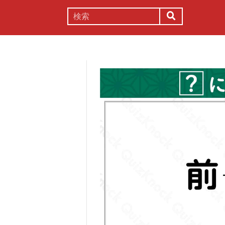
謎解き
コラム
常識
理系