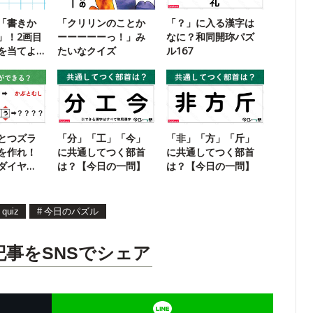
「書きか
「クリリンのことか
「？」に入る漢字は
」！2画目
ーーーーーっ！」み
なに？和同開珎パズ
を当てよ
たいなクイズ
ル167
とつズラ
「分」「工」「今」
「非」「方」「斤」
を作れ！
に共通してつく部首
に共通してつく部首
ダイヤ
は？【今日の一問】
は？【今日の一問】
quiz
#
今日のパズル
記事をSNSでシェア