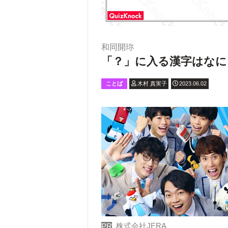
和同開珎
「？」に入る漢字はなに
ことば
木村 真実子
2023.06.02
株式会社JERA
PR