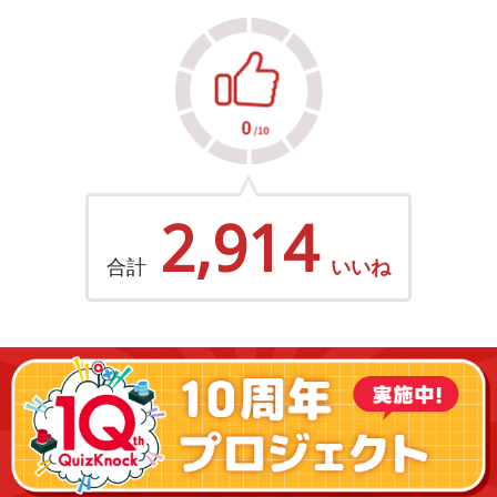
2,914
合計
いいね