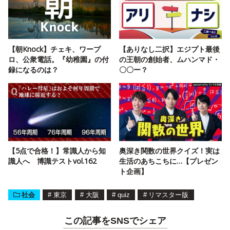
【朝Knock】チェキ、ワープ
【ありなし二択】エジプト最後
ロ、公衆電話。『幼稚園』の付
の王朝の創始者、ムハンマド・
録になるのは？
〇〇ー？
【5点で合格！】常識人から知
奥深き関数の世界クイズ！実は
識人へ 博識テストvol.162
生活のあちこちに…【プレゼン
ト企画】
社会
#
東京
#
大阪
#
quiz
#
リマスター版
この記事をSNSでシェア