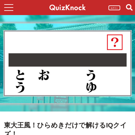
ログイン
東大王風！ひらめきだけで解けるIQクイ
ズ！