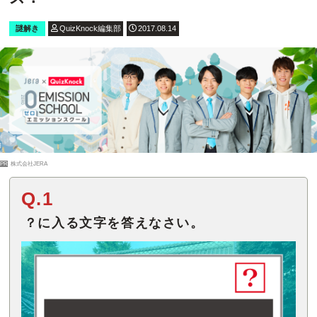
謎解き
QuizKnock編集部
2017.08.14
PR
株式会社JERA
Q.1
？に入る文字を答えなさい。