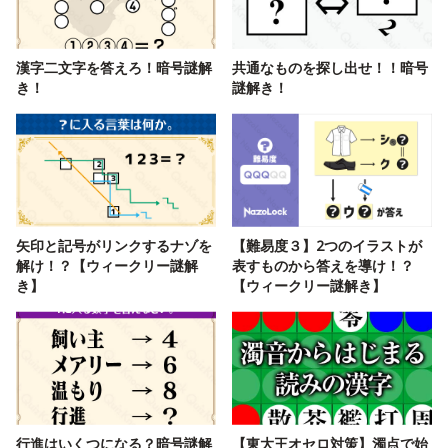
漢字二文字を答えろ！暗号謎解
共通なものを探し出せ！！暗号
き！
謎解き！
矢印と記号がリンクするナゾを
【難易度３】2つのイラストが
解け！？【ウィークリー謎解
表すものから答えを導け！？
き】
【ウィークリー謎解き】
行進はいくつになる？暗号謎解
【東大王オセロ対策】濁点で始