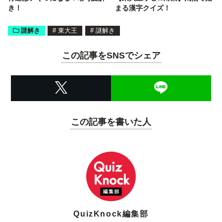
き！
まる漢字クイズ！
謎解き
#
東大王
#
謎解き
この記事をSNSでシェア
この記事を書いた人
QuizKnock編集部