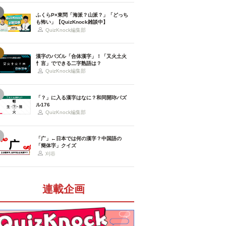
ふくらP×東問「海派？山派？」「どっち
も怖い」【QuizKnock雑談中】
QuizKnock編集部
漢字のパズル「合体漢字」！「又火土火
忄言」でできる二字熟語は？
QuizKnock編集部
「？」に入る漢字はなに？和同開珎パズ
ル176
QuizKnock編集部
「广」←日本では何の漢字？中国語の
「簡体字」クイズ
刈谷
連載企画