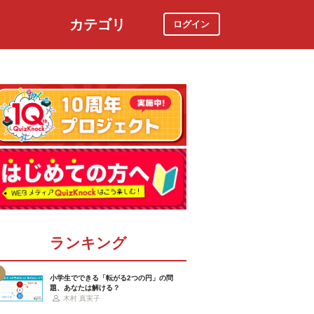
カテゴリ
ログイン
社会
スポーツ
時事ニュース
特集
ランキング
小学生でできる「転がる2つの円」の問
題、あなたは解ける？
木村 真実子