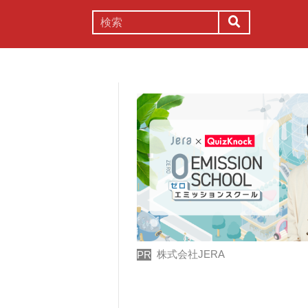
謎解き
コラム
常識
理系
株式会社JERA
PR