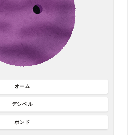
オーム
デシベル
ポンド