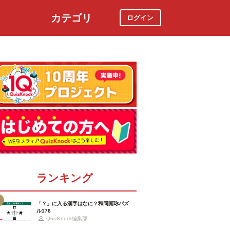
カテゴリ
ログイン
社会
スポーツ
時事ニュース
特集
ランキング
「？」に入る漢字はなに？和同開珎パズ
ル178
QuizKnock編集部