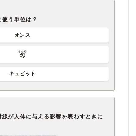
に使う単位は？
オンス
もんめ
匁
キュビット
射線が人体に与える影響を表わすときに