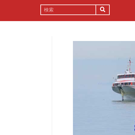
謎解き
コラム
常識
理系