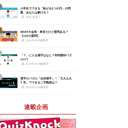
小学生でできる「転がる2つの円」の問
題、あなたは解ける？
木村 真実子
WHAT大会長・東言だけど質問ある？
【100の質問】
QuizKnock編集部
「？」に入る漢字はなに？和同開珎パズ
ル177
QuizKnock編集部
漢字のパズル「合体漢字」！「又火土火
忄言」でできる二字熟語は？
QuizKnock編集部
連載企画