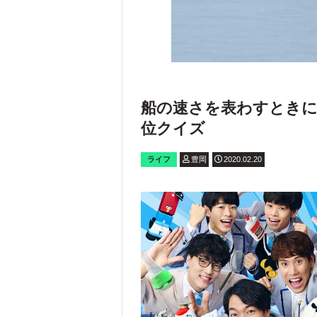
船の速さを表わすときに
位クイズ
ライフ
豊岡
2020.02.20