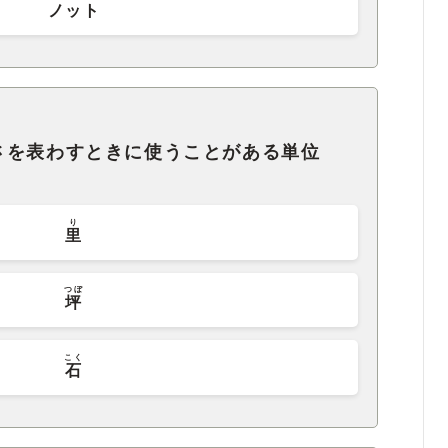
ノット
さを表わすときに使うことがある単位
り
里
つぼ
坪
こく
石