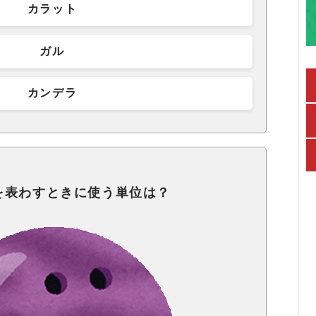
カラット
ガル
カンデラ
を表わすときに使う単位は？