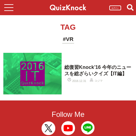
ログイン
TAG
#VR
総復習Knock’16 今年のニュー
スを総ざらいクイズ【IT編】
コジマ
2016.12.31
Follow Me