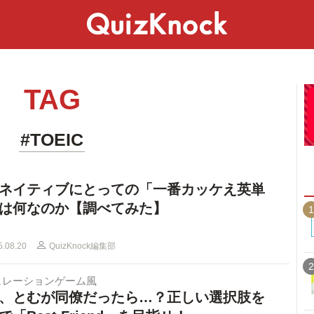
スペシャル
ライフ
ことば
カルチャー
TAG
#TOEIC
ネイティブにとっての「一番カッケえ英単
は何なのか【調べてみた】
1
5.08.20
QuizKnock編集部
2
ュレーションゲーム風
、とむが同僚だったら…？正しい選択肢を