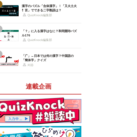
漢字のパズル「合体漢字」！「又火土火
忄言」でできる二字熟語は？
QuizKnock編集部
「？」に入る漢字はなに？和同開珎パズ
ル176
QuizKnock編集部
「广」←日本では何の漢字？中国語の
「簡体字」クイズ
刈谷
連載企画