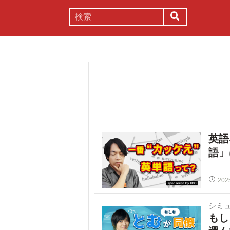
謎解き
コラム
常識
理系
英語
語」
202
シミ
もし