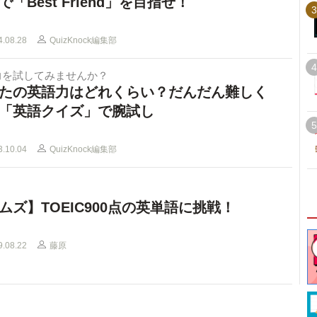
で「Best Friend」を目指せ！
3
4.08.28
QuizKnock編集部
4
力を試してみませんか？
たの英語力はどれくらい？だんだん難しく
「英語クイズ」で腕試し
5
3.10.04
QuizKnock編集部
ムズ】TOEIC900点の英単語に挑戦！
9.08.22
藤原