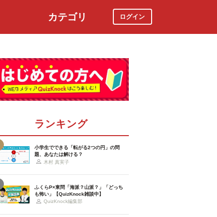
カテゴリ
ログイン
社会
スポーツ
時事ニュース
特集
ランキング
小学生でできる「転がる2つの円」の問
題、あなたは解ける？
木村 真実子
ふくらP×東問「海派？山派？」「どっち
も怖い」【QuizKnock雑談中】
QuizKnock編集部