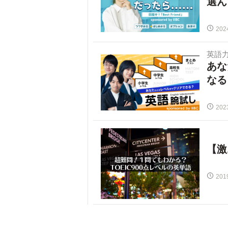
選ん
202
英語
あな
なる
202
【激
201