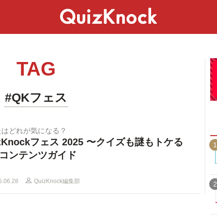
スペシャル
ライフ
ことば
カルチャー
TAG
#QKフェス
たはどれが気になる？
izKnockフェス 2025 〜クイズも謎もトケる
1
コンテンツガイド
5.06.28
QuizKnock編集部
2