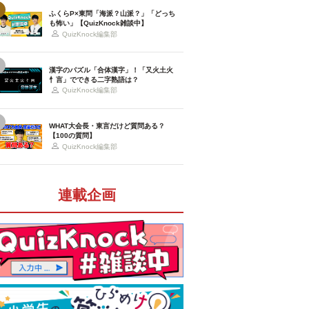
ふくらP×東問「海派？山派？」「どっち
も怖い」【QuizKnock雑談中】
QuizKnock編集部
漢字のパズル「合体漢字」！「又火土火
忄言」でできる二字熟語は？
QuizKnock編集部
WHAT大会長・東言だけど質問ある？
【100の質問】
QuizKnock編集部
連載企画