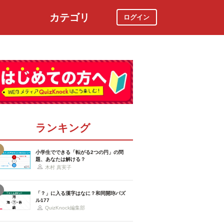
カテゴリ
ログイン
社会
スポーツ
時事ニュース
特集
ランキング
小学生でできる「転がる2つの円」の問
題、あなたは解ける？
木村 真実子
「？」に入る漢字はなに？和同開珎パズ
ル177
QuizKnock編集部