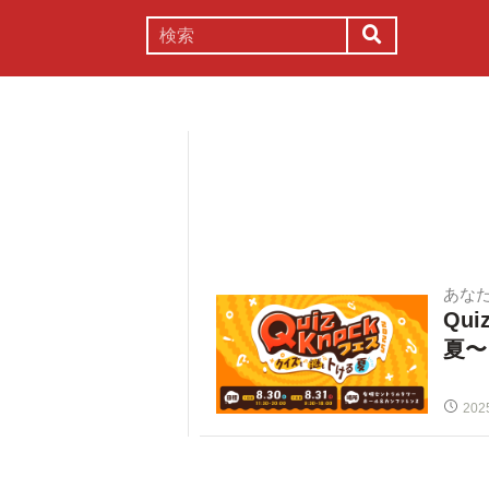
謎解き
コラム
常識
理系
あな
Qu
夏〜
202