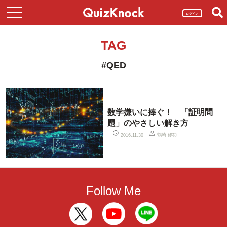
ログイン
TAG
#QED
数学嫌いに捧ぐ！ 「証明問
題」のやさしい解き方
鶴崎 修功
2016.11.30
Follow Me