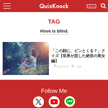
ログイン
TAG
#love is blind.
「この顔に、ピンとくる？」ク
イズ【世界が恋した絶世の美女
編】
一等兵
2017.01.26
Follow Me