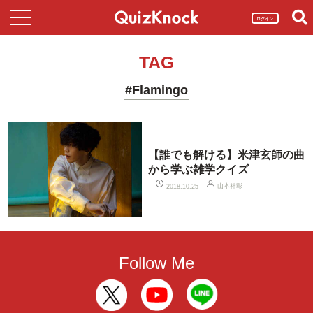
ログイン
TAG
#Flamingo
【誰でも解ける】米津玄師の曲
から学ぶ雑学クイズ
山本祥彰
2018.10.25
Follow Me