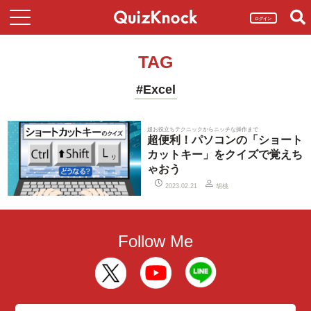
ログイン
TAG
#Excel
超お役立ちテクニックからニッチな操作まで
超便利！パソコンの「ショート
カットキー」をクイズで覚えち
ゃおう
胡桃
2023.02.21
Follow Me