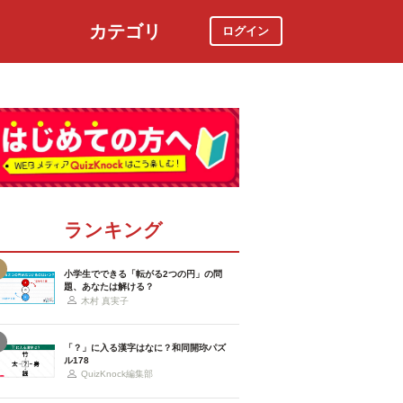
カテゴリ
ログイン
社会
スポーツ
時事ニュース
特集
ランキング
小学生でできる「転がる2つの円」の問
題、あなたは解ける？
木村 真実子
「？」に入る漢字はなに？和同開珎パズ
ル178
QuizKnock編集部