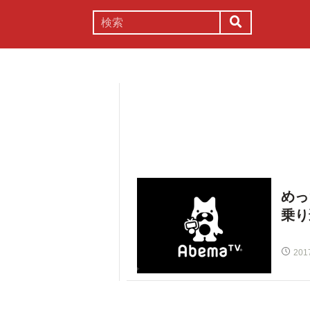
謎解き
コラム
常識
理系
めっ
乗り
201