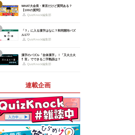
WHAT大会長・東言だけど質問ある？
【100の質問】
QuizKnock編集部
「？」に入る漢字はなに？和同開珎パズ
ル177
QuizKnock編集部
漢字のパズル「合体漢字」！「又火土火
忄言」でできる二字熟語は？
QuizKnock編集部
連載企画