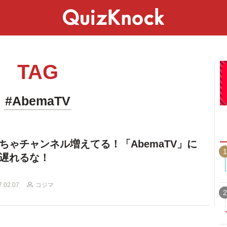
スペシャル
ライフ
ことば
カルチャー
TAG
#AbemaTV
ちゃチャンネル増えてる！「AbemaTV」に
1
遅れるな！
7.02.07
コジマ
2