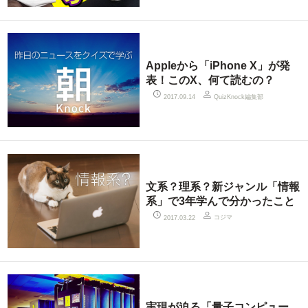
Appleから「iPhone X」が発
表！このX、何て読むの？
QuizKnock編集部
2017.09.14
文系？理系？新ジャンル「情報
系」で3年学んで分かったこと
コジマ
2017.03.22
実現が迫る「量子コンピュー