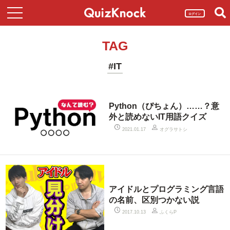
ログイン
TAG
#IT
Python（ぴちょん）……？意
外と読めないIT用語クイズ
オグラサトシ
2021.01.17
アイドルとプログラミング言語
の名前、区別つかない説
ふくらP
2017.10.13