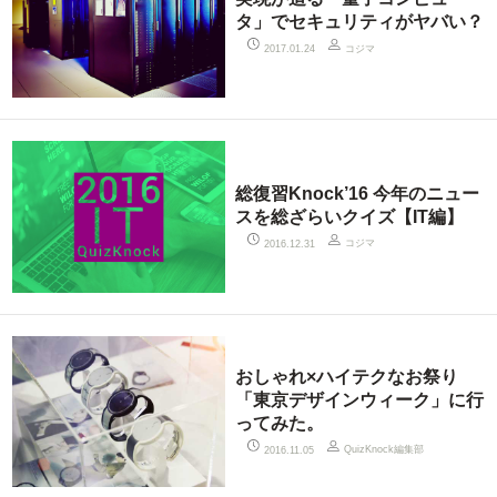
タ」でセキュリティがヤバい？
コジマ
2017.01.24
総復習Knock’16 今年のニュー
スを総ざらいクイズ【IT編】
コジマ
2016.12.31
おしゃれ×ハイテクなお祭り
「東京デザインウィーク」に行
ってみた。
QuizKnock編集部
2016.11.05