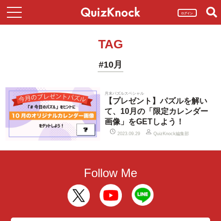
ログイン
TAG
#10月
月末パズルスペシャル
【プレゼント】パズルを解い
て、10月の「限定カレンダー
画像」をGETしよう！
QuizKnock編集部
2023.09.29
Follow Me