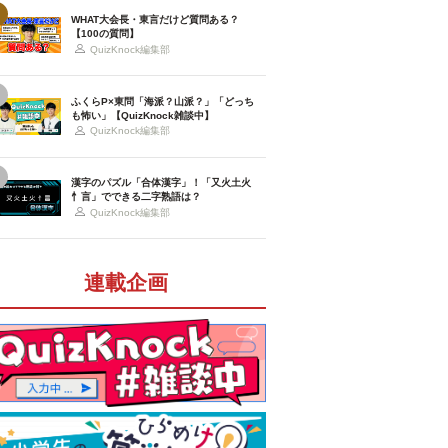
WHAT大会長・東言だけど質問ある？
【100の質問】
QuizKnock編集部
ふくらP×東問「海派？山派？」「どっち
も怖い」【QuizKnock雑談中】
QuizKnock編集部
漢字のパズル「合体漢字」！「又火土火
忄言」でできる二字熟語は？
QuizKnock編集部
連載企画