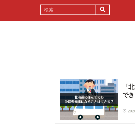
謎解き
コラム
常識
理系
「北
でき
202