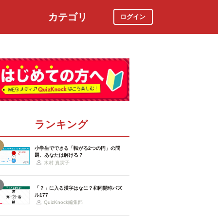
カテゴリ
ログイン
社会
スポーツ
時事ニュース
特集
ランキング
小学生でできる「転がる2つの円」の問
題、あなたは解ける？
木村 真実子
「？」に入る漢字はなに？和同開珎パズ
ル177
QuizKnock編集部