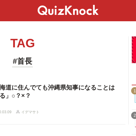
スペシャル
ライフ
ことば
カルチャー
TAG
#首長
海道に住んでても沖縄県知事になることは
1
る」○？×？
0.03.09
イデマサト
2