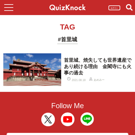
ログイン
TAG
#首里城
首里城、焼失しても世界遺産で
あり続ける理由 金閣寺にも火
事の過去
あめみー
2021.08.18
Follow Me