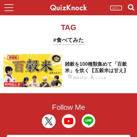
ログイン
TAG
#食べてみた
雑穀を100種類集めて「百穀
米」を炊く【五穀米は甘え】
シャカ夫
2024.12.15
Follow Me